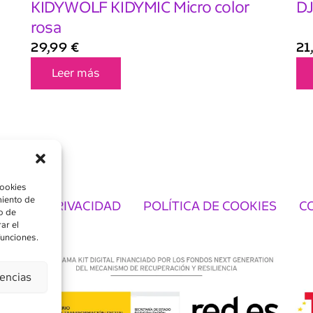
KIDYWOLF KIDYMIC Micro color
DJ
rosa
29,99
€
21
Leer más
cookies
miento de
TICA DE PRIVACIDAD
POLÍTICA DE COOKIES
C
o de
ar el
funciones.
rencias