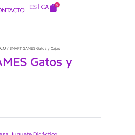
0
ES
CA
ONTACTO
ico
/ SMART GAMES Gatos y Cajas
MES Gatos y
esa
Juguete Didáctico
,