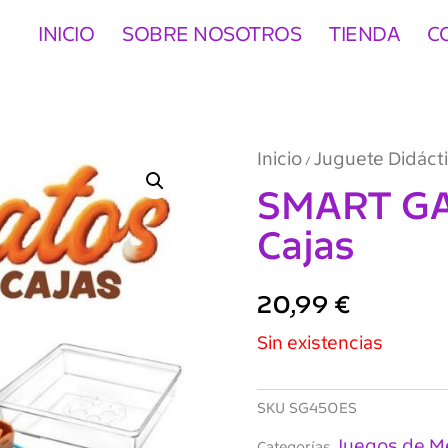
INICIO
SOBRE NOSOTROS
TIENDA
C
Inicio
Juguete Didáct
/
SMART GA
Cajas
20,99
€
Sin existencias
SKU
SG450ES
Juegos de M
Categorías