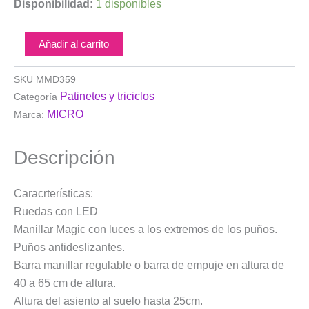
MICRO
Disponibilidad:
1 disponibles
Patinete
Mini
Micro
Añadir al carrito
2
Grow
SKU
MMD359
Deluxe
Patinetes y triciclos
Categoría
Magic
Rosa
MICRO
Marca:
cantidad
Descripción
Caracrterísticas:
Ruedas con LED
Manillar Magic con luces a los extremos de los puños.
Puños antideslizantes.
Barra manillar regulable o barra de empuje en altura de
40 a 65 cm de altura.
Altura del asiento al suelo hasta 25cm.