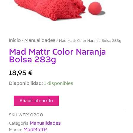
Inicio
Manualidades
/
/ Mad Mattr Color Naranja Bolsa 283g
Mad Mattr Color Naranja
Bolsa 283g
18,95
€
Mad
Disponibilidad:
1 disponibles
Mattr
Color
Naranja
Añadir al carrito
Bolsa
283g
SKU
WF210200
cantidad
Manualidades
Categoría
MadMattR
Marca: