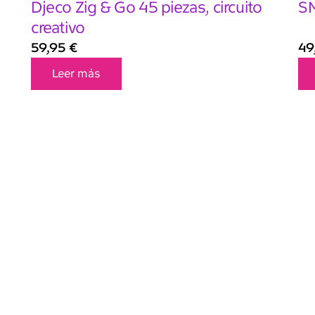
Djeco Zig & Go 45 piezas, circuito
SM
creativo
59,95
€
49
Leer más