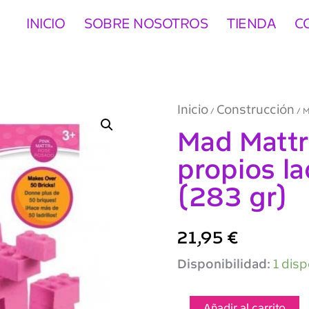
INICIO
SOBRE NOSOTROS
TIENDA
C
Inicio
Construcción
/
/ M
Mad Mattr
propios la
(283 gr)
21,95
€
Mad
Disponibilidad:
1 disp
Mattr
Fabrica
tus
Añadir al carrito