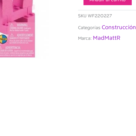
propios
ladrillos
color
SKU
WF220227
Rosa
Construcción
(283
Categorías
gr)
MadMattR
Marca:
cantidad