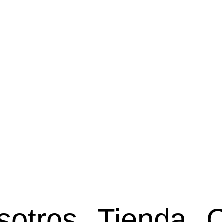
sotros
Tienda
C