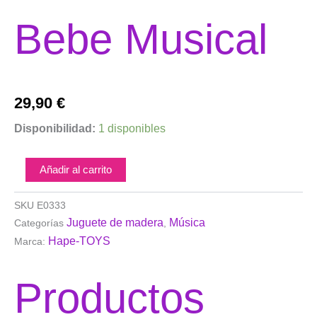
Bebe Musical
29,90
€
HAPE-
Disponibilidad:
1 disponibles
Tambor
Bebe
Musical
Añadir al carrito
cantidad
SKU
E0333
Juguete de madera
Música
Categorías
,
Hape-TOYS
Marca:
Productos