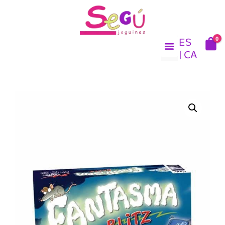
Ir
al
contenido
0
ES
CA
SOBRE NOSOTROS