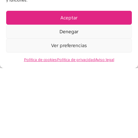
y funciones.
AVISO LEGAL
POLÍTICA DE PRIVACIDAD
Aceptar
POLÍTICA DE COOKIES
Denegar
CONDICIONES DE VENTA
Ver preferencias
Política de cookies
Política de privacidad
Aviso legal