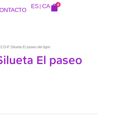
0
ES
CA
ONTACTO
CO-P. Silueta El paseo del tigre
ilueta El paseo