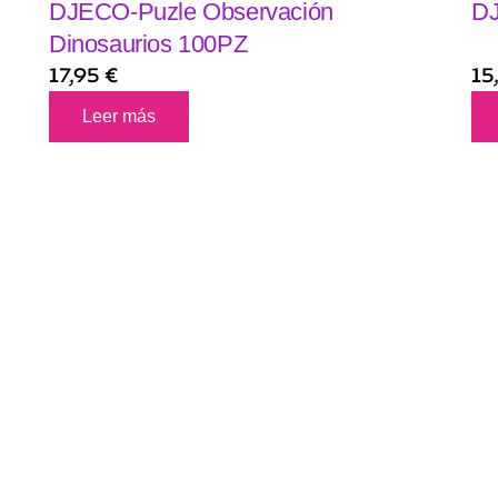
DJECO-Puzle Observación
DJ
Dinosaurios 100PZ
17,95
€
15
Leer más