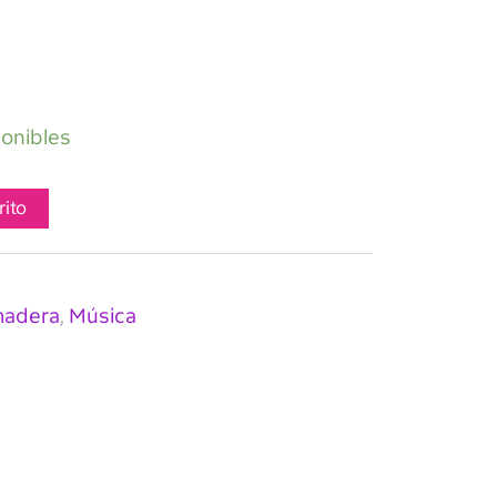
ponibles
rito
madera
Música
,