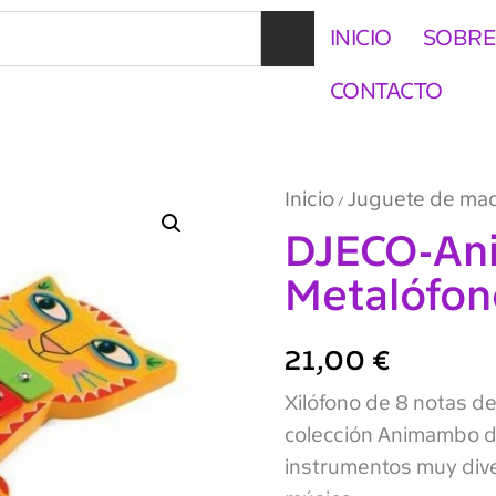
INICIO
SOBRE
CONTACTO
Inicio
Juguete de ma
/
DJECO-An
Metalófon
21,00
€
Xilófono de 8 notas de
colección Animambo de
instrumentos muy diver