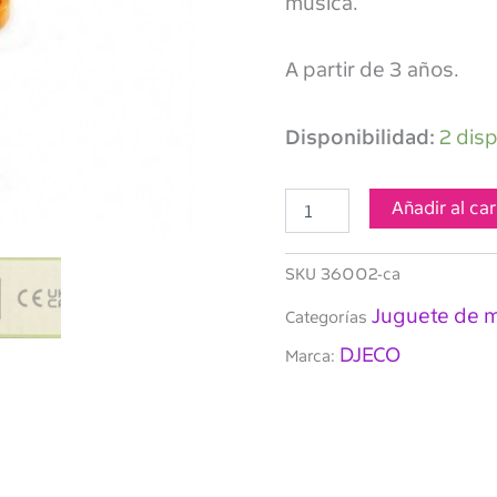
música.
A partir de 3 años.
DJECO-
Disponibilidad:
2 dis
Animambo
Metalófono
cantidad
Añadir al car
SKU
36002-ca
Juguete de 
Categorías
DJECO
Marca: