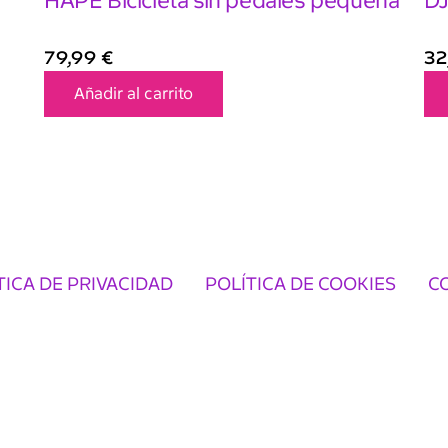
HAPE Bicicleta sin pedales pequeña
DJ
79,99
€
32
Añadir al carrito
TICA DE PRIVACIDAD
POLÍTICA DE COOKIES
C