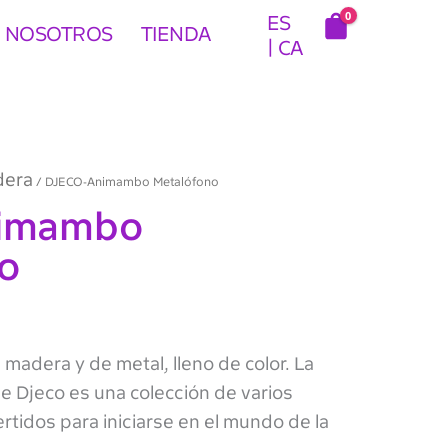
0
ES
 NOSOTROS
TIENDA
CA
dera
/ DJECO-Animambo Metalófono
imambo
o
 madera y de metal, lleno de color. La
 Djeco es una colección de varios
tidos para iniciarse en el mundo de la