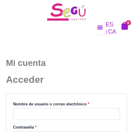
Ir
Obligatorio
Obligatorio
al
contenido
0
ES
CA
SOBRE NOSOTRO
Mi cuenta
Acceder
Nombre de usuario o correo electrónico
*
Contraseña
*