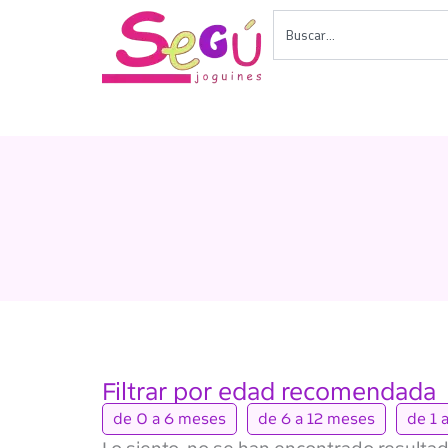
Ir
Buscar
al
contenido
Filtrar por edad recomendada
de 0 a 6 meses
de 6 a 12 meses
de 1 