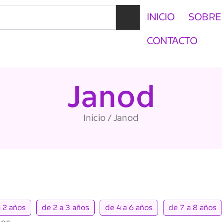
INICIO
SOBRE
CONTACTO
Janod
Inicio
/ Janod
a 2 años
de 2 a 3 años
de 4 a 6 años
de 7 a 8 años