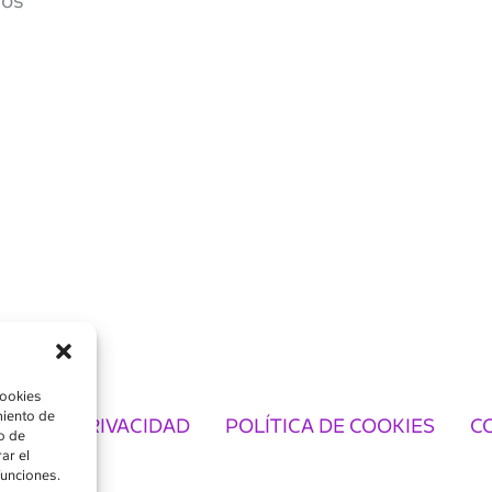
dos
cookies
miento de
TICA DE PRIVACIDAD
POLÍTICA DE COOKIES
C
o de
ar el
funciones.