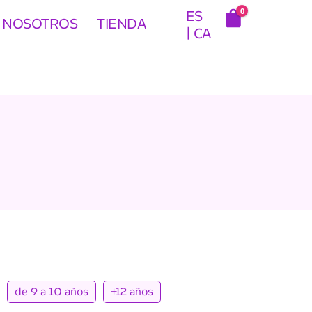
0
ES
 NOSOTROS
TIENDA
CA
de 9 a 10 años
+12 años