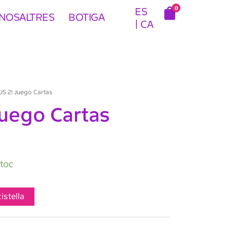
0
ES
NOSALTRES
BOTIGA
CA
US 2! Juego Cartas
Juego Cartas
stoc
cistella