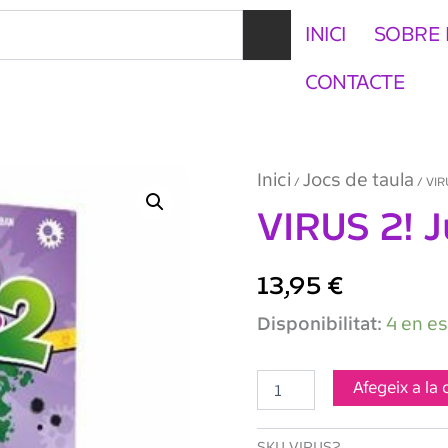
INICI
SOBRE 
CONTACTE
Inici
Jocs de taula
/
/ VIR
VIRUS 2! 
13,95
€
quantitat
Disponibilitat:
4 en e
de
VIRUS
2!
Afegeix a la 
Juego
Cartas
SKU
VIRUS2