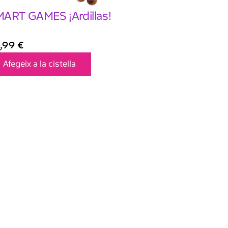
ART GAMES ¡Ardillas!
,99
€
Afegeix a la cistella