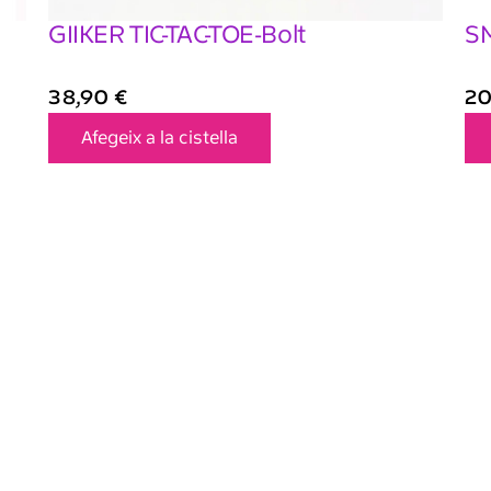
GIIKER TIC-TAC-TOE-Bolt
SM
38,90
€
20
Afegeix a la cistella