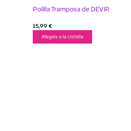
Polilla Tramposa de DEVIR
15,99
€
Afegeix a la cistella