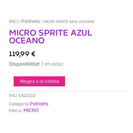
Inici
Patinets
/
/ MICRO SPRITE AZUL OCEANO
MICRO SPRITE AZUL
OCEANO
119,99
€
quantitat
Disponibilitat:
1 en estoc
de
MICRO
SPRITE
Afegeix a la cistella
AZUL
OCEANO
SKU
SA0210
Patinets
Categoria
MICRO
Marca: