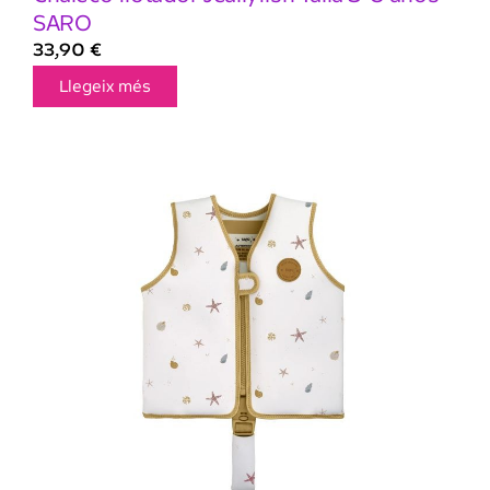
SARO
33,90
€
Llegeix més