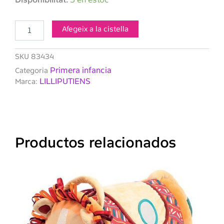
de
LILLIPUTIENS
Álbum
Afegeix a la cistella
de
fotos
SKU
83434
Primera infancia
Categoria
LILLIPUTIENS
Marca:
Productos relacionados