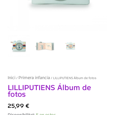
Inici
Primera infancia
/
/ LILLIPUTIENS Álbum de fotos
LILLIPUTIENS Álbum de
fotos
25,99
€
quantitat
Disponibilitat:
5 en estoc