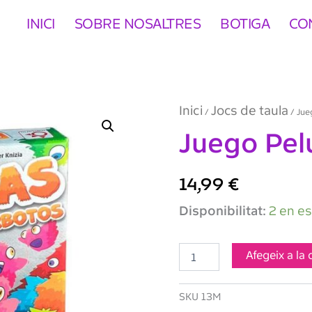
INICI
SOBRE NOSALTRES
BOTIGA
CO
Inici
Jocs de taula
/
/ Jue
Juego Pel
14,99
€
quantitat
Disponibilitat:
2 en e
de
Juego
Pelusas
Afegeix a la 
Mercurio
SKU
13M