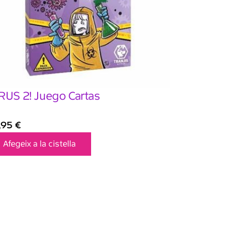
RUS 2! Juego Cartas
,95
€
Afegeix a la cistella