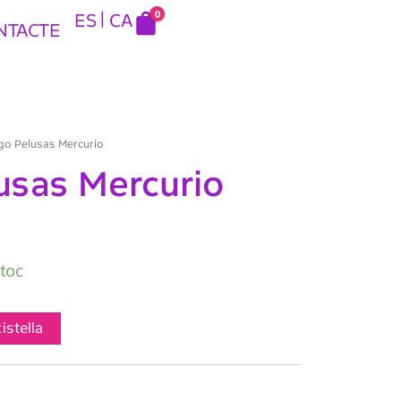
0
ES
CA
NTACTE
go Pelusas Mercurio
usas Mercurio
stoc
cistella