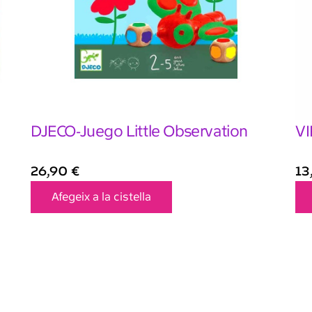
DJECO-Juego Little Observation
VI
26,90
€
13
Afegeix a la cistella