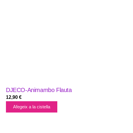
DJECO-Animambo Flauta
12,90
€
Afegeix a la cistella