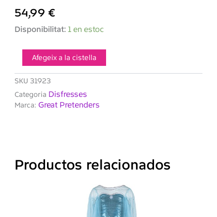
54,99
€
quantitat
Disponibilitat:
1 en estoc
de
Disfraz
Golden
Afegeix a la cistella
Rose
Princess
SKU
31923
3-
Disfresses
Categoria
4
Great Pretenders
Marca:
años
de
GREAT
PRETENDERS
Productos relacionados