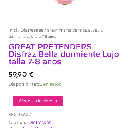
Inici
Disfresses
/
/ GREAT PRETENDERS Disfraz Bella
durmiente Lujo talla 7-8 años
GREAT PRETENDERS
Disfraz Bella durmiente Lujo
talla 7-8 años
59,90
€
quantitat
Disponibilitat:
1 en estoc
de
GREAT
PRETENDERS
Afegeix a la cistella
Disfraz
Bella
SKU
35627
durmiente
Disfresses
Categoria
Lujo