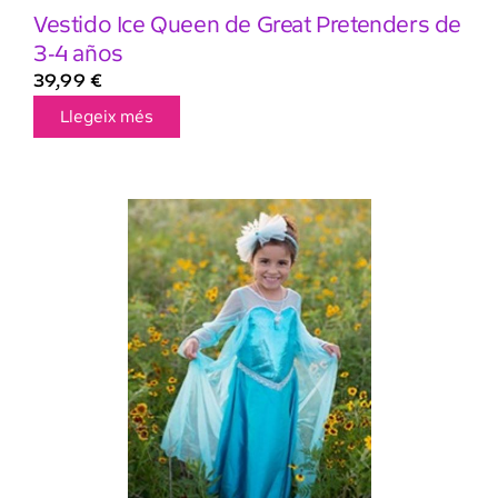
Vestido Ice Queen de Great Pretenders de
3-4 años
39,99
€
Llegeix més