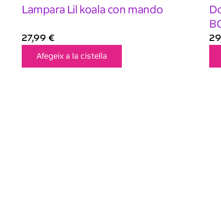
Lampara Lil koala con mando
Do
B
27,99
€
29
Afegeix a la cistella