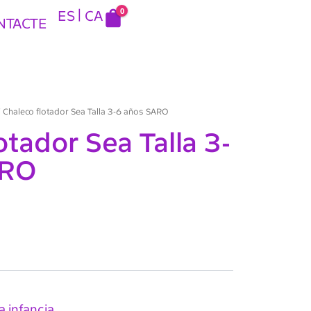
0
ES
CA
NTACTE
 Chaleco flotador Sea Talla 3-6 años SARO
otador Sea Talla 3-
ARO
a infancia