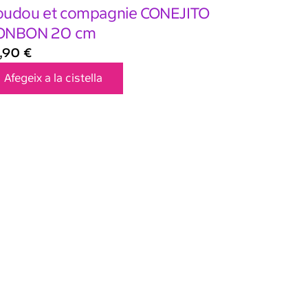
udou et compagnie CONEJITO
ONBON 20 cm
,90
€
Afegeix a la cistella