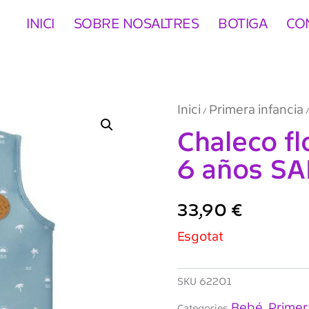
INICI
SOBRE NOSALTRES
BOTIGA
CO
Inici
Primera infancia
/
/
Chaleco fl
6 años S
33,90
€
Esgotat
SKU
62201
Bebé
Primer
Categories
,