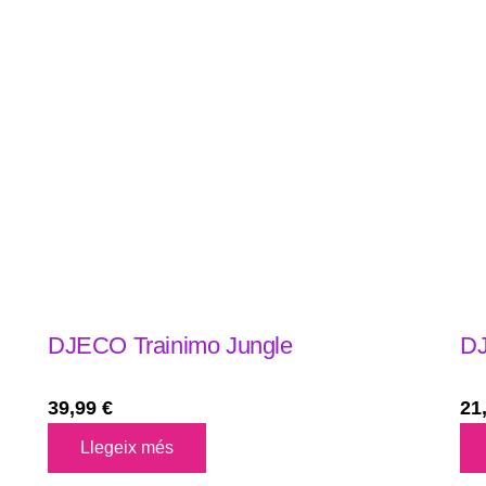
DJECO Trainimo Jungle
DJ
39,99
€
21
Llegeix més