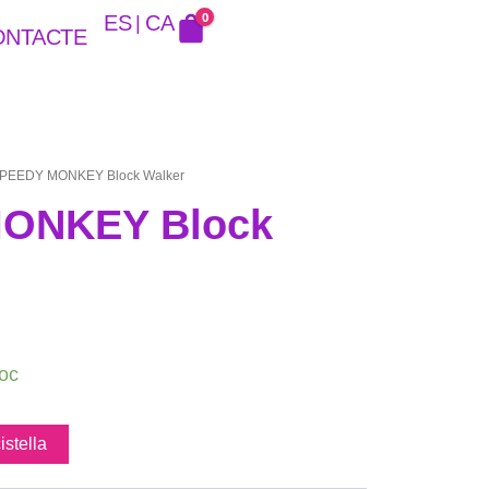
0
ES
CA
ONTACTE
SPEEDY MONKEY Block Walker
ONKEY Block
toc
istella