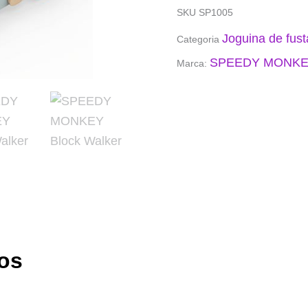
SKU
SP1005
Joguina de fust
Categoria
SPEEDY MONK
Marca:
os