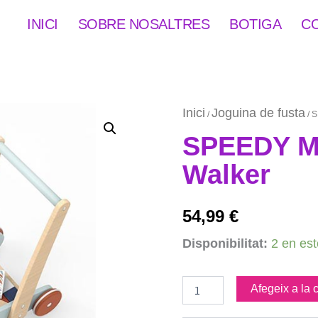
INICI
SOBRE NOSALTRES
BOTIGA
C
Inici
Joguina de fusta
/
/ 
SPEEDY M
Walker
54,99
€
quantitat
Disponibilitat:
2 en es
de
SPEEDY
MONKEY
Afegeix a la c
Block
Walker