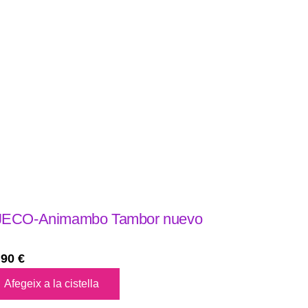
ECO-Animambo Tambor nuevo
,90
€
Afegeix a la cistella