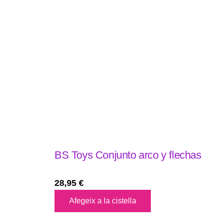
BS Toys Conjunto arco y flechas
28,95
€
Afegeix a la cistella