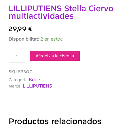
LILLIPUTIENS Stella Ciervo
multiactividades
29,99
€
quantitat
Disponibilitat:
2 en estoc
de
LILLIPUTIENS
Stella
Afegeix a la cistella
Ciervo
multiactividades
SKU
83300
Bebé
Categoria
LILLIPUTIENS
Marca:
Productos relacionados