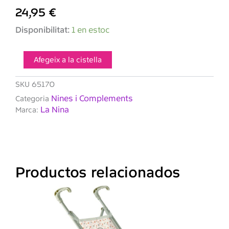
24,95
€
quantitat
Disponibilitat:
1 en estoc
de
LA
NINA
Afegeix a la cistella
Silla
pequeña
SKU
65170
Alex
Nines i Complements
Categoria
La Nina
Marca:
Productos relacionados