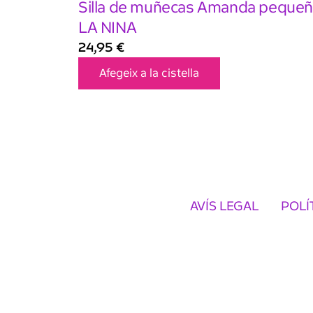
Silla de muñecas Amanda peque
LA NINA
24,95
€
Afegeix a la cistella
AVÍS LEGAL
POLÍ