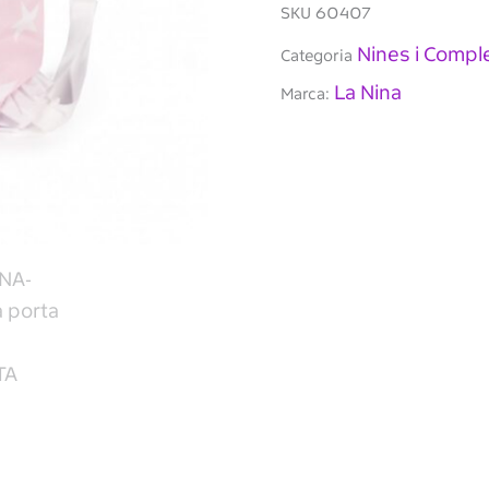
CARLOTA
SKU
60407
Nines i Comp
Categoria
La Nina
Marca: