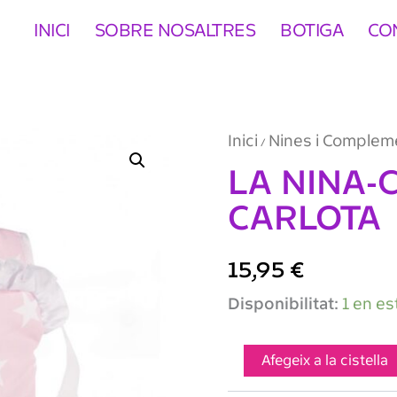
INICI
SOBRE NOSALTRES
BOTIGA
CO
Inici
Nines i Complem
/
LA NINA-
CARLOTA
15,95
€
quantitat
Disponibilitat:
1 en es
de
LA
NINA-
Afegeix a la cistella
CUNA
CAMBIADOR