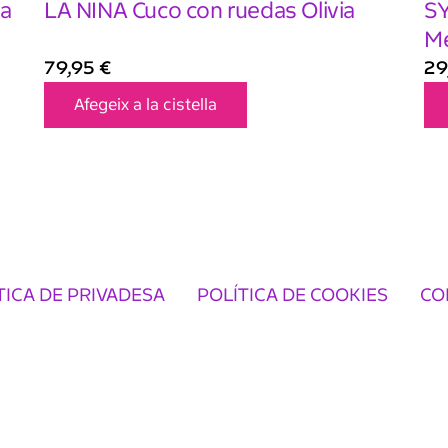
ña
LA NINA Cuco con ruedas Olivia
SY
M
79,95
€
29
Afegeix a la cistella
TICA DE PRIVADESA
POLÍTICA DE COOKIES
CO