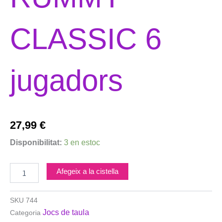
CLASSIC 6
jugadors
27,99
€
quantitat
Disponibilitat:
3 en estoc
de
CAYRO-
RUMMY
Afegeix a la cistella
CLASSIC
6
jugadors
SKU
744
Jocs de taula
Categoria