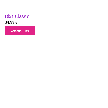
Dixit Clàssic
34,99
€
Llegeix més