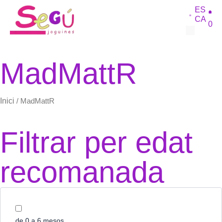
Vés
ES
al
CA
0
contingut
SOBRE 
MadMattR
Inici
/ MadMattR
Filtrar per edat
recomanada
de 0 a 6 mesos