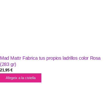
Mad Mattr Fabrica tus propios ladrillos color Rosa
(283 gr)
21,95
€
Afegeix a la cistella