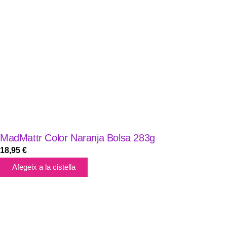
MadMattr Color Naranja Bolsa 283g
18,95
€
Afegeix a la cistella