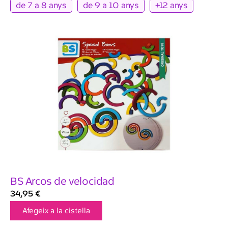
de 7 a 8 anys
de 9 a 10 anys
+12 anys
BS Arcos de velocidad
34,95
€
Afegeix a la cistella